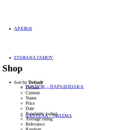
ΑΡΧΙΚΗ
Εύχομαι κάθε σας όνειρο να γίν
ΣΤΕΦΑΝΑ ΓΑΜΟΥ
Shop
Sort by
Default
ΡΟΥΣΤΙΚ – ΠΑΡΑΔΟΣΙΑΚΑ
Default
Custom
Name
Price
Date
Popularity (sales)
ΔΑΝΤΕΛΑ – ΥΦΑΣΜΑ
Average rating
Relevance
Random