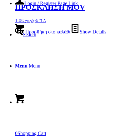
Login / Register Page Link
ΠΡΟΣΚΛΗΣΗ MOV
1.0
€
χωρίς Φ.Π.Α
Προσθήκη στο καλάθι
Show Details
Search
Menu
Menu
0
Shopping Cart