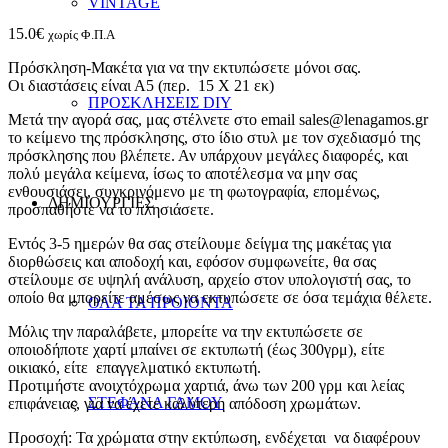
VINTAGE
15.0
€
χωρίς Φ.Π.Α
Πρόσκληση-Μακέτα για να την εκτυπώσετε μόνοι σας.
Οι διαστάσεις είναι Α5 (περ. 15 Χ 21 εκ)
ΠΡΟΣΚΛΗΣΕΙΣ DIY
Μετά την αγορά σας, μας στέλνετε στο email sales@lenagamos.gr
το κείμενο της πρόσκλησης, στο ίδιο στυλ με τον σχεδιασμό της
πρόσκλησης που βλέπετε. Αν υπάρχουν μεγάλες διαφορές, και
πολύ μεγάλα κείμενα, ίσως το αποτέλεσμα να μην σας
ενθουσιάσει, συγκρινόμενο με τη φωτογραφία, επομένως,
ΔΗΜΙΟΥΡΓΙΕΣ
προσπαθήστε να το πλησιάσετε.
Εντός 3-5 ημερών θα σας στείλουμε δείγμα της μακέτας για
διορθώσεις και αποδοχή και, εφόσον συμφωνείτε, θα σας
στείλουμε σε υψηλή ανάλυση, αρχείο στον υπολογιστή σας, το
οποίο θα μπορείτε αμέσως να εκτυπώσετε σε όσα τεμάχια θέλετε.
ΟΛΑ ΤΑ ΠΡΟΙΟΝΤΑ
Μόλις την παραλάβετε, μπορείτε να την εκτυπώσετε σε
οποιοδήποτε χαρτί μπαίνει σε εκτυπωτή (έως 300γρμ), είτε
οικιακό, είτε επαγγελματικό εκτυπωτή.
Προτιμήστε ανοιχτόχρωμα χαρτιά, άνω των 200 γρμ και λείας
ΣΤΕΦΑΝΑ ΓΑΜΟΥ
επιφάνειας, για να έχετε καλύτερη απόδοση χρωμάτων.
Προσοχή: Τα χρώματα στην εκτύπωση, ενδέχεται να διαφέρουν