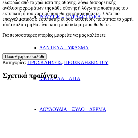
ελαφρώς από τα χρώματα της οθόνης, λόγω διαφορετικής
ανάλυσης χρωμάτων της κάθε οθόνης ή λόγω της ποιότητας του
εκτυπωτή ή του χαρτιού που θα χρησιμοποιήσετε. Όσο πιο
ΡΟΥΣΤΙΚ – ΠΑΡΑΔΟΣΙΑΚΑ
επαγγελματικός ο εκτυπωτής κι όσο καλύτερης ποιότητας το χαρτί,
τόσο καλύτερη θα είναι και η πρόσκληση που θα δείτε.
Για περισσότερες απορίες μπορείτε να μας καλέσετε
ΔΑΝΤΕΛΑ – ΥΦΑΣΜΑ
ΠΡΟΣΚΛΗΣΗ
Προσθήκη στο καλάθι
RETRO
Κατηγορίες:
ΠΡΟΣΚΛΗΣΕΙΣ
,
ΠΡΟΣΚΛΗΣΕΙΣ DIY
GREEN
ποσότητα
Σχετικά προϊόντα
ΜΕΤΑΛΛΑ – ΛΙΤΑ
ΛΟΥΛΟΥΔΙΑ – ΞΥΛΟ – ΔΕΡΜΑ