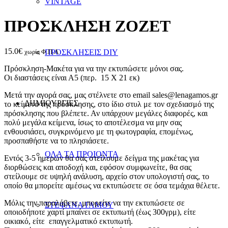
VINTAGE
ΠΡΟΣΚΛΗΣΗ ZOZET
15.0
€
χωρίς Φ.Π.Α
ΠΡΟΣΚΛΗΣΕΙΣ DIY
Πρόσκληση-Μακέτα για να την εκτυπώσετε μόνοι σας.
Οι διαστάσεις είναι Α5 (περ. 15 Χ 21 εκ)
Μετά την αγορά σας, μας στέλνετε στο email sales@lenagamos.gr
ΔΗΜΙΟΥΡΓΙΕΣ
το κείμενο της πρόσκλησης, στο ίδιο στυλ με τον σχεδιασμό της
πρόσκλησης που βλέπετε. Αν υπάρχουν μεγάλες διαφορές, και
πολύ μεγάλα κείμενα, ίσως το αποτέλεσμα να μην σας
ενθουσιάσει, συγκρινόμενο με τη φωτογραφία, επομένως,
προσπαθήστε να το πλησιάσετε.
ΟΛΑ ΤΑ ΠΡΟΙΟΝΤΑ
Εντός 3-5 ημερών θα σας στείλουμε δείγμα της μακέτας για
διορθώσεις και αποδοχή και, εφόσον συμφωνείτε, θα σας
στείλουμε σε υψηλή ανάλυση, αρχείο στον υπολογιστή σας, το
οποίο θα μπορείτε αμέσως να εκτυπώσετε σε όσα τεμάχια θέλετε.
Μόλις την παραλάβετε, μπορείτε να την εκτυπώσετε σε
ΣΤΕΦΑΝΑ ΓΑΜΟΥ
οποιοδήποτε χαρτί μπαίνει σε εκτυπωτή (έως 300γρμ), είτε
οικιακό, είτε επαγγελματικό εκτυπωτή.