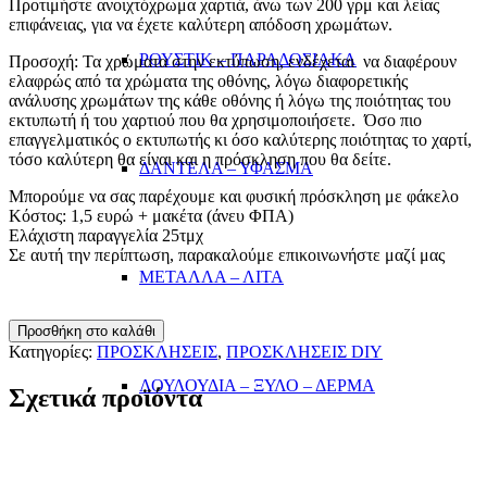
Προτιμήστε ανοιχτόχρωμα χαρτιά, άνω των 200 γρμ και λείας
επιφάνειας, για να έχετε καλύτερη απόδοση χρωμάτων.
ΡΟΥΣΤΙΚ – ΠΑΡΑΔΟΣΙΑΚΑ
Προσοχή: Τα χρώματα στην εκτύπωση, ενδέχεται να διαφέρουν
ελαφρώς από τα χρώματα της οθόνης, λόγω διαφορετικής
ανάλυσης χρωμάτων της κάθε οθόνης ή λόγω της ποιότητας του
εκτυπωτή ή του χαρτιού που θα χρησιμοποιήσετε. Όσο πιο
επαγγελματικός ο εκτυπωτής κι όσο καλύτερης ποιότητας το χαρτί,
τόσο καλύτερη θα είναι και η πρόσκληση που θα δείτε.
ΔΑΝΤΕΛΑ – ΥΦΑΣΜΑ
Μπορούμε να σας παρέχουμε και φυσική πρόσκληση με φάκελο
Κόστος: 1,5 ευρώ + μακέτα (άνευ ΦΠΑ)
Ελάχιστη παραγγελία 25τμχ
Σε αυτή την περίπτωση, παρακαλούμε επικοινωνήστε μαζί μας
ΜΕΤΑΛΛΑ – ΛΙΤΑ
ΠΡΟΣΚΛΗΣΗ
Προσθήκη στο καλάθι
ZOZET
Κατηγορίες:
ΠΡΟΣΚΛΗΣΕΙΣ
,
ΠΡΟΣΚΛΗΣΕΙΣ DIY
ποσότητα
ΛΟΥΛΟΥΔΙΑ – ΞΥΛΟ – ΔΕΡΜΑ
Σχετικά προϊόντα