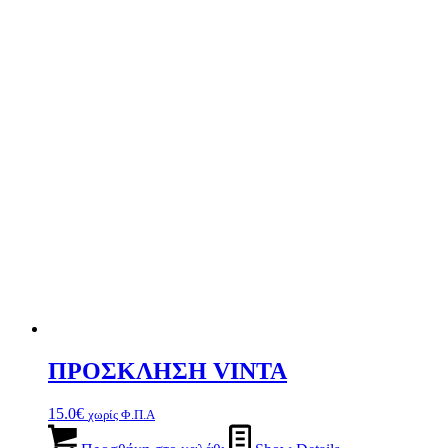
ΠΡΟΣΚΛΗΣΗ VINTA
15.0
€
χωρίς Φ.Π.Α