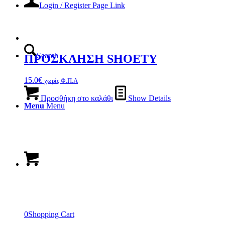
Login / Register Page Link
Search
ΠΡΟΣΚΛΗΣΗ SHOETY
15.0
€
χωρίς Φ.Π.Α
Προσθήκη στο καλάθι
Show Details
Menu
Menu
0
Shopping Cart