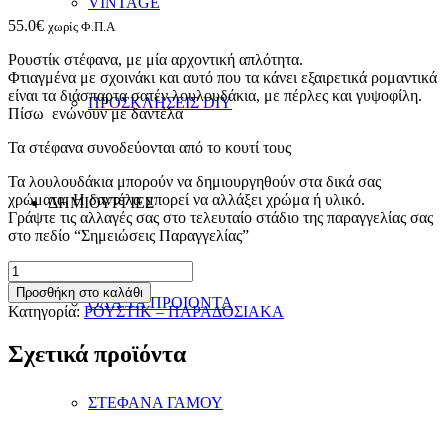
VINTAGE
55.0
€
χωρίς Φ.Π.Α
Ρουστίκ στέφανα, με μία αρχοντική απλότητα.
Φτιαγμένα με σχοινάκι και αυτό που τα κάνει εξαιρετικά ρομαντικά
είναι τα διάσπαρτα σατέν λουλουδάκια, με πέρλες και γυψοφίλη.
ΠΡΟΣΚΛΗΣΕΙΣ DIY
Πίσω ενώνουν με δαντέλα
Τα στέφανα συνοδεύονται από το κουτί τους
Τα λουλουδάκια μπορούν να δημιουργηθούν στα δικά σας
χρώματα. Η δαντέλα μπορεί να αλλάξει χρώμα ή υλικό.
ΔΗΜΙΟΥΡΓΙΕΣ
Γράψτε τις αλλαγές σας στο τελευταίο στάδιο της παραγγελίας σας
στο πεδίο “Σημειώσεις Παραγγελίας”
ΣΤΕΦΑΝΑ
ΓΑΜΟΥ
Προσθήκη στο καλάθι
ΟΛΑ ΤΑ ΠΡΟΙΟΝΤΑ
ΧΕΙΡΟΠΟΙΗΤΑ
Κατηγορία:
ΡΟΥΣΤΙΚ – ΠΑΡΑΔΟΣΙΑΚΑ
ΙΣΙΔΩΡΑ
ποσότητα
Σχετικά προϊόντα
ΣΤΕΦΑΝΑ ΓΑΜΟΥ