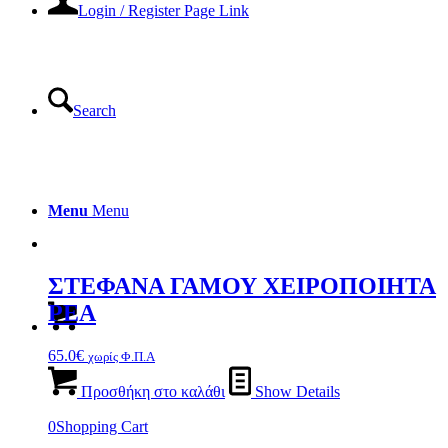
Login / Register Page Link
Search
Menu
Menu
ΣΤΕΦΑΝΑ ΓΑΜΟΥ ΧΕΙΡΟΠΟΙΗΤΑ
ΡΕΑ
65.0
€
χωρίς Φ.Π.Α
Προσθήκη στο καλάθι
Show Details
0
Shopping Cart