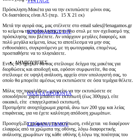
VINTAGE
Πρόσκληση-Μακέτα για να την εκτυπώσετε μόνοι σας.
Οι διαστάσεις είναι Α5 (περ. 15 Χ 21 εκ)
Μετά την αγορά σας, μας στέλνετε στο email sales@lenagamos.gr
το κείμενο της πρόσκλησης, στο ίδιο στυλ με τον σχεδιασμό της
ΠΡΟΣΚΛΗΣΕΙΣ DIY
πρόσκλησης που βλέπετε. Αν υπάρχουν μεγάλες διαφορές, και
πολύ μεγάλα κείμενα, ίσως το αποτέλεσμα να μην σας
ενθουσιάσει, συγκρινόμενο με τη φωτογραφία, επομένως,
προσπαθήστε να το πλησιάσετε.
ΔΗΜΙΟΥΡΓΙΕΣ
Εντός 3-5 ημερών θα σας στείλουμε δείγμα της μακέτας για
διορθώσεις και αποδοχή και, εφόσον συμφωνείτε, θα σας
στείλουμε σε υψηλή ανάλυση, αρχείο στον υπολογιστή σας, το
οποίο θα μπορείτε αμέσως να εκτυπώσετε σε όσα τεμάχια θέλετε.
Μόλις την παραλάβετε, μπορείτε να την εκτυπώσετε σε
ΟΛΑ ΤΑ ΠΡΟΙΟΝΤΑ
οποιοδήποτε χαρτί μπαίνει σε εκτυπωτή (έως 300γρμ), είτε
οικιακό, είτε επαγγελματικό εκτυπωτή.
Προτιμήστε ανοιχτόχρωμα χαρτιά, άνω των 200 γρμ και λείας
επιφάνειας, για να έχετε καλύτερη απόδοση χρωμάτων.
Προσοχή: Τα χρώματα στην εκτύπωση, ενδέχεται να διαφέρουν
ΣΤΕΦΑΝΑ ΓΑΜΟΥ
ελαφρώς από τα χρώματα της οθόνης, λόγω διαφορετικής
ανάλυσης χρωμάτων της κάθε οθόνης ή λόγω της ποιότητας του