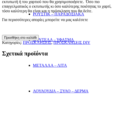
εκτυπωτή ή του χαρτιού που θα χρησιμοποιήσετε. Όσο πιο
επαγγελματικός ο εκτυπωτής κι όσο καλύτερης ποιότητας το χαρτί,
τόσο καλύτερη θα είναι και η πρόσκληση που θα δείτε.
ΡΟΥΣΤΙΚ – ΠΑΡΑΔΟΣΙΑΚΑ
Για περισσότερες απορίες μπορείτε να μας καλέσετε
ΠΡΟΣΚΛΗΣΗ
Προσθήκη στο καλάθι
ΔΑΝΤΕΛΑ – ΥΦΑΣΜΑ
VIP
Κατηγορίες:
ΠΡΟΣΚΛΗΣΕΙΣ
,
ΠΡΟΣΚΛΗΣΕΙΣ DIY
ποσότητα
Σχετικά προϊόντα
ΜΕΤΑΛΛΑ – ΛΙΤΑ
ΛΟΥΛΟΥΔΙΑ – ΞΥΛΟ – ΔΕΡΜΑ