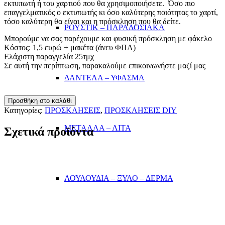
εκτυπωτή ή του χαρτιού που θα χρησιμοποιήσετε. Όσο πιο
επαγγελματικός ο εκτυπωτής κι όσο καλύτερης ποιότητας το χαρτί,
τόσο καλύτερη θα είναι και η πρόσκληση που θα δείτε.
ΡΟΥΣΤΙΚ – ΠΑΡΑΔΟΣΙΑΚΑ
Μπορούμε να σας παρέχουμε και φυσική πρόσκληση με φάκελο
Κόστος: 1,5 ευρώ + μακέτα (άνευ ΦΠΑ)
Ελάχιστη παραγγελία 25τμχ
Σε αυτή την περίπτωση, παρακαλούμε επικοινωνήστε μαζί μας
ΔΑΝΤΕΛΑ – ΥΦΑΣΜΑ
ΠΡΟΣΚΛΗΣΗ
Προσθήκη στο καλάθι
PAPER
Κατηγορίες:
ΠΡΟΣΚΛΗΣΕΙΣ
,
ΠΡΟΣΚΛΗΣΕΙΣ DIY
ART
ποσότητα
ΜΕΤΑΛΛΑ – ΛΙΤΑ
Σχετικά προϊόντα
ΛΟΥΛΟΥΔΙΑ – ΞΥΛΟ – ΔΕΡΜΑ