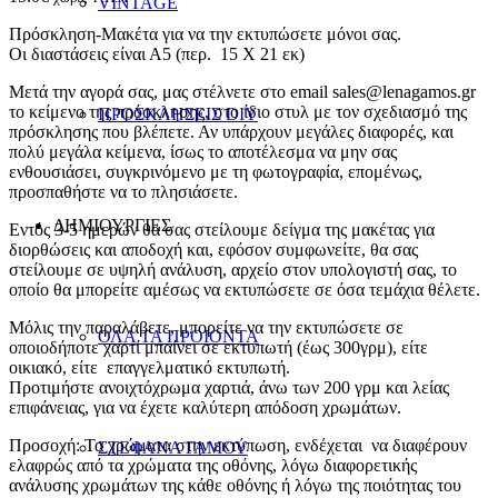
VINTAGE
Πρόσκληση-Μακέτα για να την εκτυπώσετε μόνοι σας.
Οι διαστάσεις είναι Α5 (περ. 15 Χ 21 εκ)
Μετά την αγορά σας, μας στέλνετε στο email sales@lenagamos.gr
το κείμενο της πρόσκλησης, στο ίδιο στυλ με τον σχεδιασμό της
ΠΡΟΣΚΛΗΣΕΙΣ DIY
πρόσκλησης που βλέπετε. Αν υπάρχουν μεγάλες διαφορές, και
πολύ μεγάλα κείμενα, ίσως το αποτέλεσμα να μην σας
ενθουσιάσει, συγκρινόμενο με τη φωτογραφία, επομένως,
προσπαθήστε να το πλησιάσετε.
ΔΗΜΙΟΥΡΓΙΕΣ
Εντός 3-5 ημερών θα σας στείλουμε δείγμα της μακέτας για
διορθώσεις και αποδοχή και, εφόσον συμφωνείτε, θα σας
στείλουμε σε υψηλή ανάλυση, αρχείο στον υπολογιστή σας, το
οποίο θα μπορείτε αμέσως να εκτυπώσετε σε όσα τεμάχια θέλετε.
Μόλις την παραλάβετε, μπορείτε να την εκτυπώσετε σε
ΟΛΑ ΤΑ ΠΡΟΙΟΝΤΑ
οποιοδήποτε χαρτί μπαίνει σε εκτυπωτή (έως 300γρμ), είτε
οικιακό, είτε επαγγελματικό εκτυπωτή.
Προτιμήστε ανοιχτόχρωμα χαρτιά, άνω των 200 γρμ και λείας
επιφάνειας, για να έχετε καλύτερη απόδοση χρωμάτων.
Προσοχή: Τα χρώματα στην εκτύπωση, ενδέχεται να διαφέρουν
ΣΤΕΦΑΝΑ ΓΑΜΟΥ
ελαφρώς από τα χρώματα της οθόνης, λόγω διαφορετικής
ανάλυσης χρωμάτων της κάθε οθόνης ή λόγω της ποιότητας του