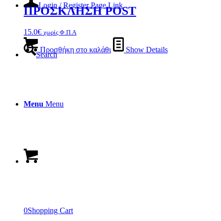
Login / Register Page Link
ΠΡΟΣΚΛΗΣΗ POST
15.0
€
χωρίς Φ.Π.Α
Προσθήκη στο καλάθι
Show Details
Search
Menu
Menu
0
Shopping Cart